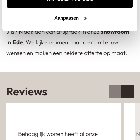
gietvloer in uw woning?
Aanpassen
Wilt u weten of een Lavasteen gietvloer iets voor
u is? Maak dan een afspraak in onze
showroom
in Ede
. We kijken samen naar de ruimte, uw
wensen en maken een heldere offerte op maat.
Reviews
Behaaglijk wonen heeft al onze
N