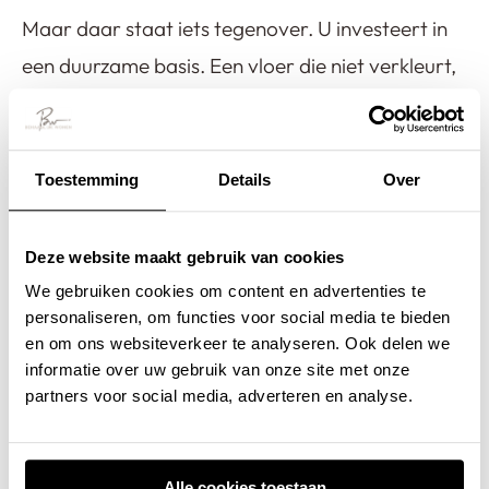
Maar daar staat iets tegenover. U investeert in
een duurzame basis. Een vloer die niet verkleurt,
krast of lek raakt. Het gaat tientallen jaren mee,
behoudt zijn kleur en maakt uw woning écht
compleet.
Toestemming
Details
Over
Dat merkt u – elke dag opnieuw. In het comfort
Deze website maakt gebruik van cookies
onder uw voeten. In de rust die vloer uitstraalt. In
We gebruiken cookies om content en advertenties te
de complimenten die u krijgt van gasten. Dat
personaliseren, om functies voor social media te bieden
en om ons websiteverkeer te analyseren. Ook delen we
maakt het de investering meer dan waard.
informatie over uw gebruik van onze site met onze
Geloof onze klanten maar
.
partners voor social media, adverteren en analyse.
Wat kost een Lavasteen
Alle cookies toestaan