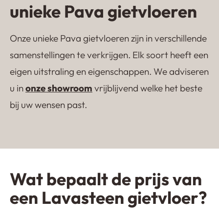
unieke Pava gietvloeren
Onze unieke Pava gietvloeren zijn in verschillende
samenstellingen te verkrijgen. Elk soort heeft een
eigen uitstraling en eigenschappen. We adviseren
u in
onze showroom
vrijblijvend welke het beste
Lavasteen gietvloer
Kwartsiet gietvloer
Castle Floor
Terrazzo gietvloer
bij uw wensen past.
Wat bepaalt de prijs van
een Lavasteen gietvloer?