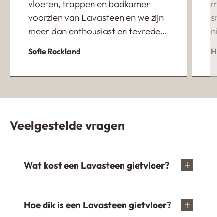
vloeren, trappen en badkamer
m
voorzien van Lavasteen en we zijn
s
meer dan enthousiast en tevreden
n
over het eindresultaat. Ondanks
m
Sofie Rockland
H
dat onze verbouwing enorm uit is
m
gelopen heeft de eigenaar Jan
w
heeft ons fantastisch geholpen en
e
heeft zich super flexibel opgesteld.
u
Een absolute aanrader!
w
Veelgestelde vragen
t
g
e
Wat kost een Lavasteen gietvloer?
Hoe dik is een Lavasteen gietvloer?