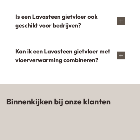
Is een Lavasteen gietvloer ook
geschikt voor bedrijven?
Kan ik een Lavasteen gietvloer met
vloerverwarming combineren?
Binnenkijken bij onze klanten
Zandkleurige gietvloer in woning
van influencer
Lavasteen gietvloer Emmeloord
NomadhomebyKim
Gietvloer in appartement