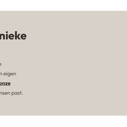
Lavasteen gietvloer
Castle Floor
nieke
e
en eigen
onze
ensen past.