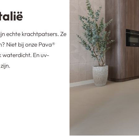
talië
ijn echte krachtpatsers. Ze
n? Niet bij onze Pava®️
k waterdicht. En uv-
zijn.