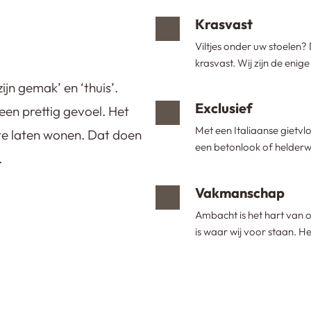
Krasvast
Viltjes onder uw stoelen? 
krasvast. Wij zijn de enig
ijn gemak’ en ‘thuis’.
Exclusief
een prettig gevoel. Het
Met een Italiaanse gietvloe
te laten wonen. Dat doen
een betonlook of helderwit
.
Vakmanschap
Ambacht is het hart van on
is waar wij voor staan. 