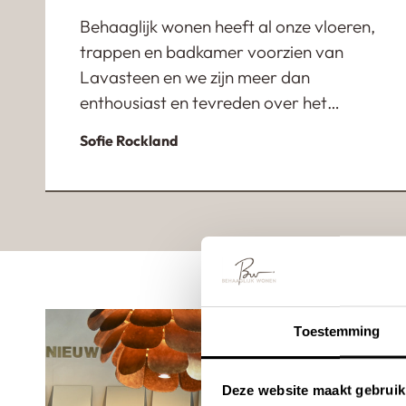
Behaaglijk wonen heeft al onze vloeren,
trappen en badkamer voorzien van
Lavasteen en we zijn meer dan
enthousiast en tevreden over het
eindresultaat. Ondanks dat onze
Sofie Rockland
verbouwing enorm uit is gelopen heeft
de eigenaar Jan heeft ons fantastisch
geholpen en heeft zich super flexibel
opgesteld. Een absolute aanrader!
Toestemming
Deze website maakt gebruik