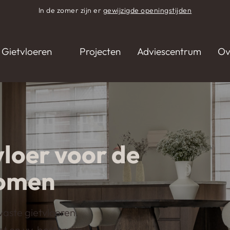
In de zomer zijn er
gewijzigde openingstijden
Gietvloeren
Projecten
Adviescentrum
Ov
vloer voor de
romen
vaste gietvloeren.
cht en uv-bestendig.