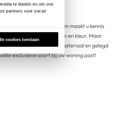
 media te bieden en om ons
m bezoeken
ze partners voor social
 iets voor u? In onze showroom maakt u kennis
met hun eigen karakter, vorm en kleur. Maar
lle cookies toestaan
oeren, gemaakt van sterk materiaal en gelegd
lke exclusieve soort bij uw woning past!