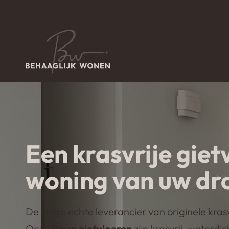
Een krasvrije giet
woning van uw d
De enige echte leverancier van originele kras
Onze
Pava gietvloeren
zijn krasvrij, waterdi