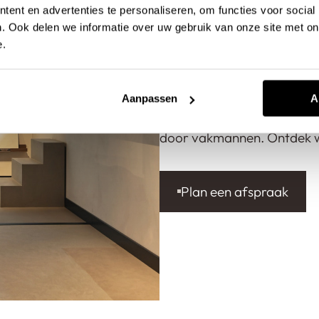
ent en advertenties te personaliseren, om functies voor social
Onze showroo
. Ook delen we informatie over uw gebruik van onze site met on
e.
Is een krasvrije vloer echt
met Pava gietvloeren. Elk 
Aanpassen
A
allemaal krasbestendige vl
door vakmannen. Ontdek we
Plan een afspraak