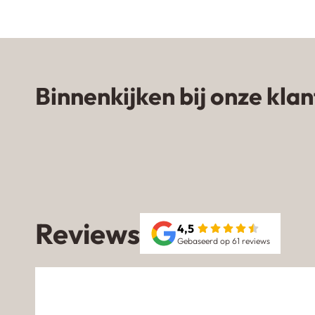
Binnenkijken bij onze kla
Zandkleurige gietvloer in
woning van influencer
NomadhomebyKim
Reviews
4,5
Gebaseerd op 61 reviews