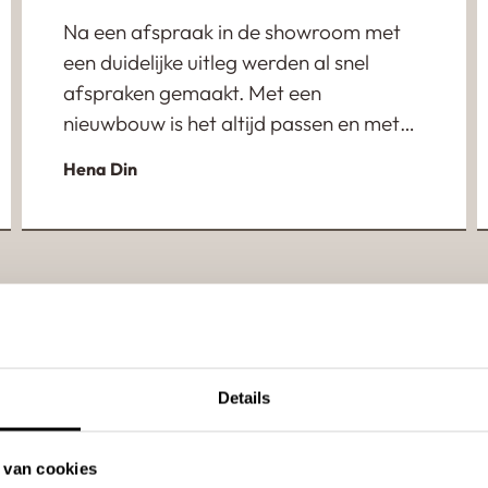
Na een afspraak in de showroom met
een duidelijke uitleg werden al snel
afspraken gemaakt. Met een
nieuwbouw is het altijd passen en meten
met alle onderaannemers, maar dit
Hena Din
ging met behaaglijk wonen heel goed.
Ze dachten mee en vooral heel veel
credits naar de uitvoerder. Deze
jongeman wist waar hij het over had,
was altijd op tijd en heeft uitstekend
werk geleverd. Ontzettend blij met het
eindresultaat!!
Details
 van cookies