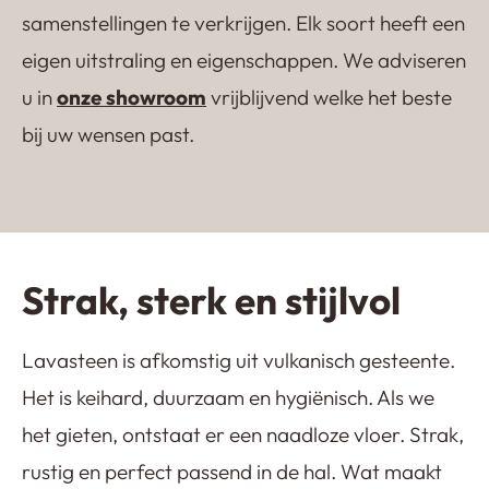
samenstellingen te verkrijgen. Elk soort heeft een
eigen uitstraling en eigenschappen. We adviseren
u in
onze showroom
vrijblijvend welke het beste
Lavasteen gietvloer
Kwartsiet gietvloer
Castle Floor
Terrazzo gietvloer
bij uw wensen past.
Strak, sterk en stijlvol
Lavasteen is afkomstig uit vulkanisch gesteente.
Het is keihard, duurzaam en hygiënisch. Als we
het gieten, ontstaat er een naadloze vloer. Strak,
rustig en perfect passend in de hal. Wat maakt