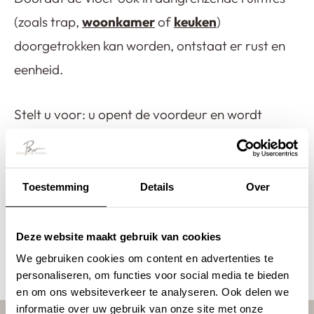
(zoals trap,
woonkamer
of
keuken
)
doorgetrokken kan worden, ontstaat er rust en
eenheid.
Stelt u voor: u opent de voordeur en wordt
begroet door een hal die altijd schoon oogt, met
een vloer die perfect past bij uw stijl. Dat kan!
Plan vandaag nog een showroomafspraak. Daar
Toestemming
Details
Over
laten we u alle kleuren, structuren en combinaties
zien. We denken graag mee over de beste
Deze website maakt gebruik van cookies
gietvloer voor uw hal – en eventueel hele woning.
We gebruiken cookies om content en advertenties te
personaliseren, om functies voor social media te bieden
en om ons websiteverkeer te analyseren. Ook delen we
informatie over uw gebruik van onze site met onze