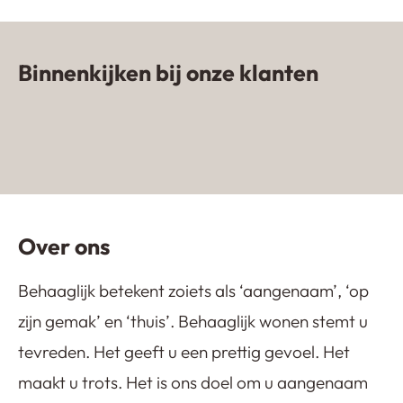
Binnenkijken bij onze klanten
Zandkleurige gietvloer in woning
van influencer
Lavasteen gietvloer Emmeloord
NomadhomebyKim
Gietvloer in appartement
Kijkduin
Over ons
Behaaglijk betekent zoiets als ‘aangenaam’, ‘op
zijn gemak’ en ‘thuis’. Behaaglijk wonen stemt u
tevreden. Het geeft u een prettig gevoel. Het
maakt u trots. Het is ons doel om u aangenaam