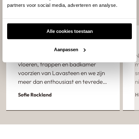
partners voor social media, adverteren en analyse.
Reviews
Alle cookies toestaan
Aanpassen
Behaaglijk wonen heeft al onze
N
vloeren, trappen en badkamer
m
voorzien van Lavasteen en we zijn
s
meer dan enthousiast en tevreden
n
over het eindresultaat. Ondanks
m
Sofie Rockland
H
dat onze verbouwing enorm uit is
m
gelopen heeft de eigenaar Jan
w
heeft ons fantastisch geholpen en
e
heeft zich super flexibel opgesteld.
u
Een absolute aanrader!
w