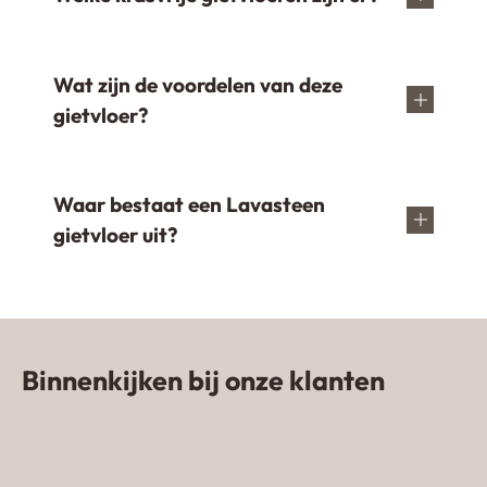
Wat zijn de voordelen van deze
gietvloer?
Waar bestaat een Lavasteen
gietvloer uit?
Binnenkijken bij onze klanten
Zandkleurige gietvloer in woning
van influencer
Lavasteen gietvloer Emmeloord