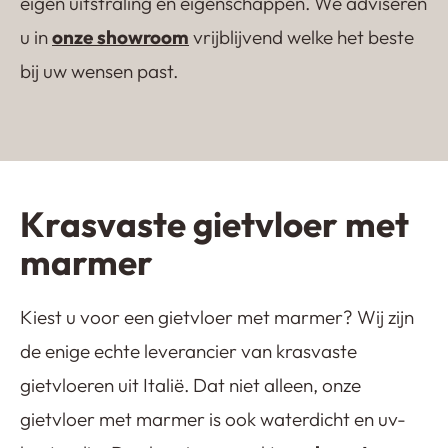
eigen uitstraling en eigenschappen. We adviseren
u in
onze showroom
vrijblijvend welke het beste
Lavasteen gietvloer
Kwartsiet gietvloer
Castle Floor
Terrazzo gietvloer
bij uw wensen past.
Krasvaste gietvloer met
marmer
Kiest u voor een gietvloer met marmer? Wij zijn
de enige echte leverancier van krasvaste
gietvloeren uit Italië. Dat niet alleen, onze
gietvloer met marmer is ook waterdicht en uv-