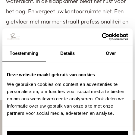
waterdicht. In de slaapkamer biedt het rust voor
het oog. En vergeet uw kantoorruimte niet. Een
gietvloer met marmer straalt professionaliteit en
luxe uit. Een uitstekende keuze voor veel
verschillende soorten ruimtes.
Toestemming
Details
Over
Ervaar een gietvloer met marmer in onze
showroom. Daar kunt u alle kleuren met eigen
Deze website maakt gebruik van cookies
ogen bekijken. We maken graag kennis met u!
We gebruiken cookies om content en advertenties te
personaliseren, om functies voor social media te bieden
en om ons websiteverkeer te analyseren. Ook delen we
informatie over uw gebruik van onze site met onze
partners voor social media, adverteren en analyse.
Reviews