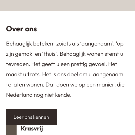
NomadhomebyKim
Gietvloer in appartement
Kijkduin
Over ons
Behaaglijk betekent zoiets als ‘aangenaam’, ‘op
zijn gemak’ en ‘thuis’. Behaaglijk wonen stemt u
tevreden. Het geeft u een prettig gevoel. Het
maakt u trots. Het is ons doel om u aangenaam
te laten wonen. Dat doen we op een manier, die
Nederland nog niet kende.
Leer ons kennen
Krasvrij