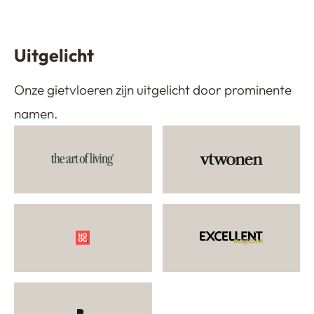
Toekomst
Project kantoor Ede
Uitgelicht
Onze gietvloeren zijn uitgelicht door prominente
namen.