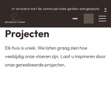
×
In verband met de zomerperiode gelden aangepaste
WhatsApp
aangepaste openingstijden.
Nederlands
Projecten
Elk huis is uniek. We laten graag zien hoe
veelzijdig onze vloeren zijn. Laat u inspireren door
onze gerealiseerde projecten.
Zandkleurige gietvloer in woning
van influencer
Lavasteen gietvloer Emmeloord
NomadhomebyKim