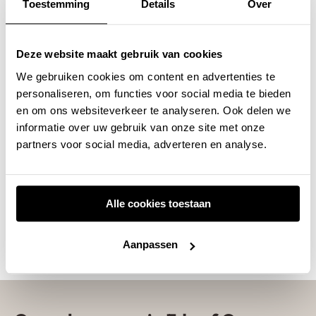
Toestemming
Details
Over
Een Lavasteen gietvloer is geen standaard
keuze. Het is een bewuste stap naar een interieur
Deze website maakt gebruik van cookies
dat rust, kracht en schoonheid uitstraalt. Kom
We gebruiken cookies om content en advertenties te
personaliseren, om functies voor social media te bieden
langs in onze
showroom in Ede
. Daar ontdekt u
en om ons websiteverkeer te analyseren. Ook delen we
hoe lavasteen oogt, voelt en past bij uw woonstijl.
informatie over uw gebruik van onze site met onze
partners voor social media, adverteren en analyse.
Plan een vrijblijvende afspraak — inclusief
persoonlijk
kleuradvies
van onze
Alle cookies toestaan
interieurontwerper. Samen ontdekken we wat
aansluit bij uw huis, uw verhaal.
Aanpassen