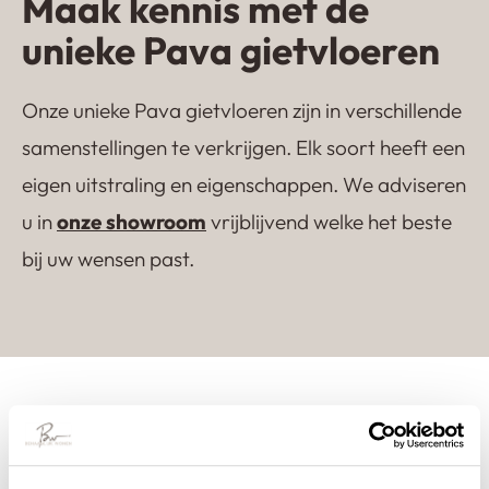
Maak kennis met de
unieke Pava gietvloeren
Onze unieke Pava gietvloeren zijn in verschillende
samenstellingen te verkrijgen. Elk soort heeft een
eigen uitstraling en eigenschappen. We adviseren
u in
onze showroom
vrijblijvend welke het beste
Lavasteen gietvloer
Kwartsiet gietvloer
Castle Floor
Terrazzo gietvloer
bij uw wensen past.
Klaar voor uw eigen
ervaring?