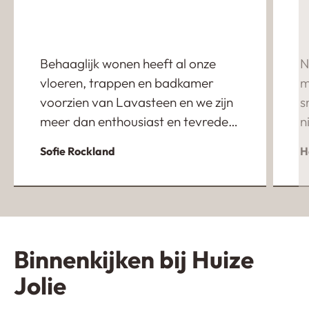
Behaaglijk wonen heeft al onze
N
vloeren, trappen en badkamer
m
voorzien van Lavasteen en we zijn
s
meer dan enthousiast en tevreden
n
over het eindresultaat. Ondanks
m
Sofie Rockland
H
dat onze verbouwing enorm uit is
m
gelopen heeft de eigenaar Jan
w
heeft ons fantastisch geholpen en
e
heeft zich super flexibel opgesteld.
u
Een absolute aanrader!
w
Binnenkijken bij Huize
t
g
Jolie
e