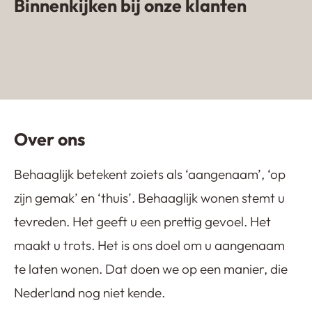
Binnenkijken bij onze klanten
Zandkleurige gietvloer in woning
van influencer
Lavasteen gietvloer Emmeloord
NomadhomebyKim
Gietvloer in appartement
Kijkduin
Over ons
Behaaglijk betekent zoiets als ‘aangenaam’, ‘op
zijn gemak’ en ‘thuis’. Behaaglijk wonen stemt u
tevreden. Het geeft u een prettig gevoel. Het
maakt u trots. Het is ons doel om u aangenaam
te laten wonen. Dat doen we op een manier, die
Nederland nog niet kende.