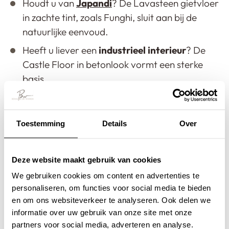
Houdt u van
Japandi
? De Lavasteen gietvloer
in zachte tint, zoals Funghi, sluit aan bij de
natuurlijke eenvoud.
Heeft u liever een
industrieel
interieur
? De
Castle Floor in betonlook vormt een sterke
basis.
Gaat uw voorkeur uit naar
licht
en
modern
?
De Kwartsiet gietvloer in neutrale kleur
Toestemming
Details
Over
benadrukt dit.
Twijfelt u nog? In onze showroom laten we u zien,
Deze website maakt gebruik van cookies
voelen én ervaren wat bij uw stijl past. Onze
We gebruiken cookies om content en advertenties te
personaliseren, om functies voor social media te bieden
interieuradviseur denkt met u mee.
en om ons websiteverkeer te analyseren. Ook delen we
informatie over uw gebruik van onze site met onze
Een gietvloer die stijl én
partners voor social media, adverteren en analyse.