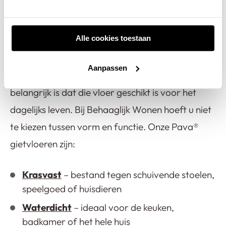
gebruik aankan
Alle cookies toestaan
Het design van een gietvloer is niet alleen een
kwestie van uitstraling. Natuurlijk wilt u een vloer
Aanpassen
die past bij uw interieurstijl, maar minstens zo
belangrijk is dat die vloer geschikt is voor het
dagelijks leven. Bij Behaaglijk Wonen hoeft u niet
te kiezen tussen vorm en functie. Onze Pava®
gietvloeren zijn:
Krasvast
– bestand tegen schuivende stoelen,
speelgoed of huisdieren
Waterdicht
– ideaal voor de keuken,
badkamer of het hele huis