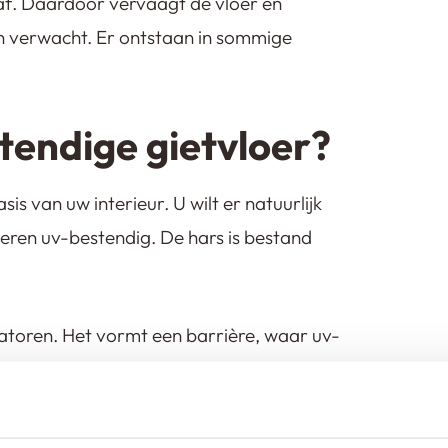
 af. Daardoor vervaagt de vloer en
dan verwacht. Er ontstaan in sommige
tendige gietvloer?
is van uw interieur. U wilt er natuurlijk
eren uv-bestendig. De hars is bestand
satoren. Het vormt een barrière, waar uv-
otgesteld aan veel zonlicht? Dan hoeft u
 scheurvorming.