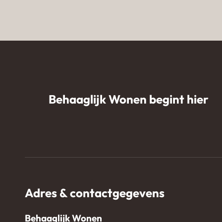
Zandkleurige gietvloer in
woning van influencer
NomadhomebyKim
Behaaglijk Wonen begint hier
Adres & contactgegevens
Behaaglijk Wonen