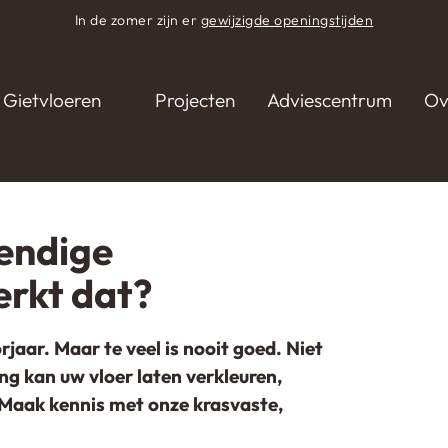
In de zomer zijn er
gewijzigde openingstijden
Gietvloeren
Projecten
Adviescentrum
Ov
dige eigenschappen: hoe werkt dat?
endige
erkt dat?
orjaar. Maar te veel is nooit goed. Niet
ing kan uw vloer laten verkleuren,
 Maak kennis met onze krasvaste,