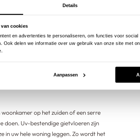
Details
an een uv-
 van cookies
ent en advertenties te personaliseren, om functies voor social
. Ook delen we informatie over uw gebruik van onze site met on
 Het draagt bij aan onze visie:
e.
e uv-bestendige eigenschappen van onze
 allereerst een praktische keuze.
Onze
Aanpassen
A
ling. Ze zijn ook waterdicht en krasvrij.
een woonkamer op het zuiden of een serre
 doen. Uv-bestendige gietvloeren zijn
 ze in uw hele woning leggen. Zo wordt het