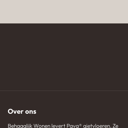
Lavasteen gietvloer
Emmeloord
Over ons
Behaaglijk Wonen levert Pava®️ gietvloeren. Ze