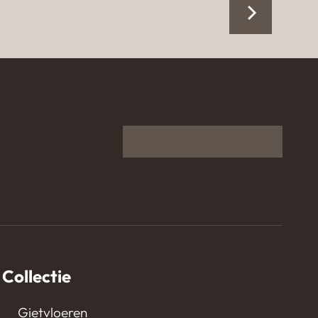
Gietvloer in appartement
Kijkduin
Collectie
Gietvloeren