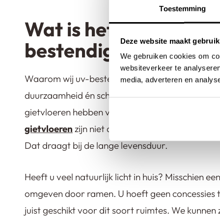
Toestemming
Wat is het voordeel v
Deze website maakt gebruik
bestendige gietvloer?
We gebruiken cookies om cont
websiteverkeer te analyseren
Waarom wij uv-bestendige gietvloeren verkopen?
media, adverteren en analys
duurzaamheid én schoonheid creëren in huis. D
gietvloeren hebben veel voordelen. Het maakt ze
gietvloeren
zijn niet alleen bestand tegen uv-stra
Dat draagt bij de lange levensduur.
Heeft u veel natuurlijk licht in huis? Misschien 
omgeven door ramen. U hoeft geen concessies te
juist geschikt voor dit soort ruimtes. We kunnen