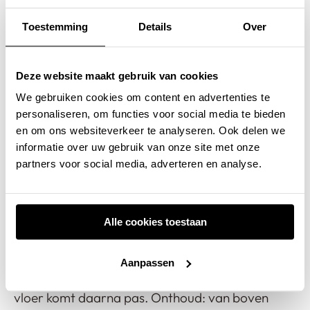
Werkwijze
Toestemming
Details
Over
Een gietvloer leggen neemt
gemiddeld 5
(werk)dagen
in beslag. Het duurt even, voordat
Deze website maakt gebruik van cookies
het volledig droog is. U kunt er niet direct op aan
We gebruiken cookies om content en advertenties te
de slag. Plan de verhuizing dus niet te snel na de
personaliseren, om functies voor social media te bieden
oplevering van de vloer. Wanneer we leveren?
en om ons websiteverkeer te analyseren. Ook delen we
informatie over uw gebruik van onze site met onze
Dat bespreken we uiteraard met u.
partners voor social media, adverteren en analyse.
Volgorde
Alle cookies toestaan
Wordt de woning casco opgeleverd? Dan moet u
waarschijnlijk de wanden nog afwerken en
Aanpassen
plafonds stucen. Doe dat eerst, is ons advies. De
vloer komt daarna pas. Onthoud: van boven