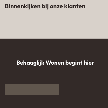
Binnenkijken bij onze klanten
Zandkleurige gietvloer in woning
van influencer
Lavasteen gietvloer Emmeloord
NomadhomebyKim
Gietvloer in appartement
Kijkduin
Behaaglijk Wonen begint hier