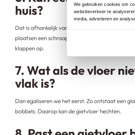
We gebruiken cookies om cont
huis?
websiteverkeer te analyseren
media, adverteren en analys
Dat is afhankelijk van de ondergrond. Als deze st
plaatsen een schraaplaag tussen de huidige vloe
klappen op.
7. Wat als de vloer ni
vlak is?
Dan egaliseren we het eerst. Zo ontstaat een gl
bobbels. Daarop kan de gietvloer hechten.
8. Past een gietvloer b