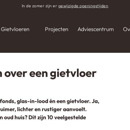
In de zomer zijn er
gewijzigde openingstijden
Gietvloeren
Projecten
Adviescentrum
Ov
ver een gietvloer in een oud huis
 over een gietvloer
fonds, glas-in-lood én een gietvloer. Ja,
ruimer, lichter en rustiger aanvoelt.
 oud huis? Dit zijn 10 veelgestelde