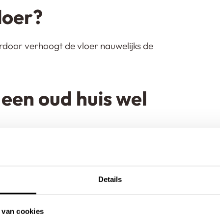
vloer?
ardoor verhoogt de vloer nauwelijks de
 een oud huis wel
aalt wat er moet gebeuren. Soms is
ing te voorkomen.
Details
scheuren in een oud
 van cookies