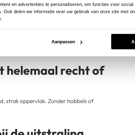
ent en advertenties te personaliseren, om functies voor social
. Ook delen we informatie over uw gebruik van onze site met on
e.
abiel is, is de gietvloer dat ook. We
r en de gietvloer. Die vangt de hardste
Aanpassen
A
et helemaal recht of
ad, strak oppervlak. Zonder hobbels of
ij de uitstraling