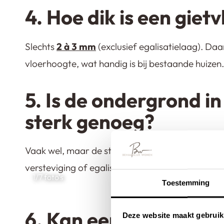
4. Hoe dik is een giet
Slechts
2 à 3 mm
(exclusief egalisatielaag). Da
vloerhoogte, wat handig is bij bestaande huizen.
5. Is de ondergrond in
sterk genoeg?
Vaak wel, maar de staat van de ondervloer bep
versteviging of egalisatie nodig om scheurvorm
1
/7 foto’s
Toestemming
6. Kan een gietvloer 
Deze website maakt gebruik