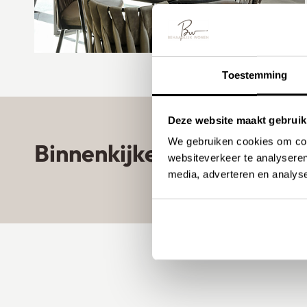
Toestemming
Deze website maakt gebruik
We gebruiken cookies om cont
Binnenkijken bij onze kla
websiteverkeer te analyseren
media, adverteren en analys
Zandkleurige gietvloer in
woning van influencer
NomadhomebyKim