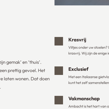
Krasvrij
Viltjes onder uw stoelen? 
krasvrij. Wij zijn de enig
ijn gemak’ en ‘thuis’.
Exclusief
een prettig gevoel. Het
Met een Italiaanse gietvl
te laten wonen. Dat doen
kunt het zelf samenstellen
.
Vakmanschap
Ambacht is het hart van on