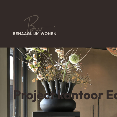
Home
Projecten
Project kantoor Ede
→
→
Project kantoor E