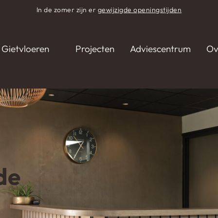
In de zomer zijn er
gewijzigde openingstijden
Gietvloeren
Projecten
Adviescentrum
Ov
de