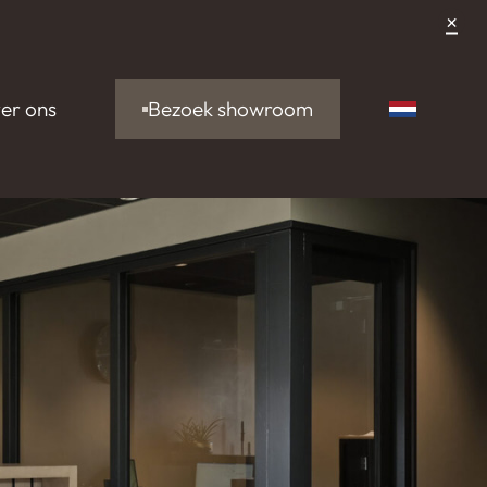
×
Bezoek showroom
er ons
Nederlan