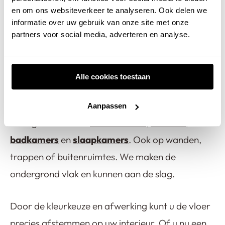
Terrazzo gietvloer
en om ons websiteverkeer te analyseren. Ook delen we
Gemaakt van microterrazzo, met fijne korrels.
informatie over uw gebruik van onze site met onze
Slijtvast, duurzaam en (nagenoeg) krasvrij. Er
partners voor social media, adverteren en analyse.
zijn kleine steentjes en schelpjes zichtbaar.
Waar past een gietvloer?
Alle cookies toestaan
Overal waar u woont, werkt of leeft. We leggen
Aanpassen
onze gietvloeren in
woonkamers
,
keukens
,
badkamers
en
slaapkamers
. Ook op wanden,
trappen of buitenruimtes. We maken de
ondergrond vlak en kunnen aan de slag.
Door de kleurkeuze en afwerking kunt u de vloer
precies afstemmen op uw interieur. Of u nu een