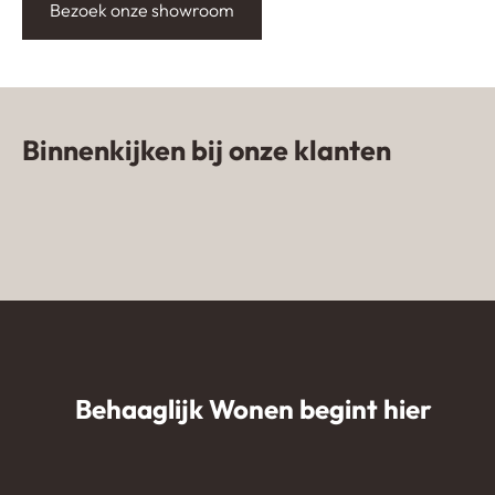
Bezoek onze showroom
Binnenkijken bij onze klanten
Zandkleurige gietvloer in woning
van influencer
Lavasteen gietvloer Emmeloord
NomadhomebyKim
Gietvloer in appartement
Kijkduin
Behaaglijk Wonen begint hier