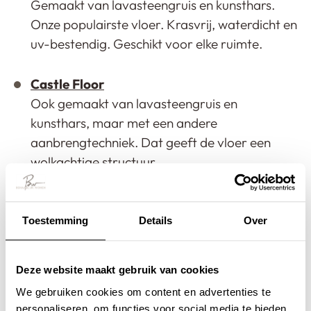
Gemaakt van lavasteengruis en kunsthars.
Onze populairste vloer. Krasvrij, waterdicht en
uv-bestendig. Geschikt voor elke ruimte.
Castle Floor
Ook gemaakt van lavasteengruis en
kunsthars, maar met een andere
aanbrengtechniek. Dat geeft de vloer een
wolkachtige structuur.
Kwartsiet gietvloer
Gemaakt van kwartsietgruis en kunsthars.
Toestemming
Details
Over
Ook deze vloer is oersterk, maar bevat geen
lavasteen. Het is de meeste egale vloer in ons
Deze website maakt gebruik van cookies
assortiment.
We gebruiken cookies om content en advertenties te
personaliseren, om functies voor social media te bieden