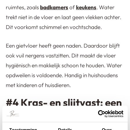
ruimtes, zoals
badkamers
of
keukens
. Water
trekt niet in de vloer en laat geen vlekken achter.
Dit voorkomt schimmel en vochtschade.
Een gietvloer heeft geen naden. Daardoor blijft
ook vuil nergens vastzitten. Dit maakt de vloer
hygiënisch en makkelijk schoon te houden. Water
opdweilen is voldoende. Handig in huishoudens
met kinderen of huisdieren.
#4 Kras- en slijtvast: een
vloer die lang meegaat
Hoelang u ook in uw appartement blijft wonen, u
Toestemming
Details
Over