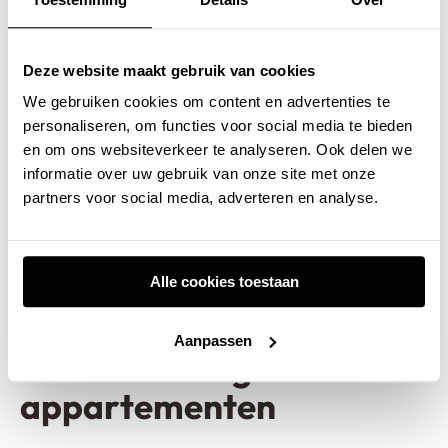
heeft al die tijd plezier van onze gietvloer. Het is
een extreem sterke vloer. Dat komt door het
Deze website maakt gebruik van cookies
materiaal:
lavasteen
. Dat is krasvast en bestand
We gebruiken cookies om content en advertenties te
personaliseren, om functies voor social media te bieden
tegen intensief gebruik. Hierdoor blijft de vloer
en om ons websiteverkeer te analyseren. Ook delen we
jarenlang mooi, zonder dat het slijt of
informatie over uw gebruik van onze site met onze
partners voor social media, adverteren en analyse.
beschadigt. Dit is een groot voordeel in een
appartement, maar eigenlijk voor elk type
woning.
Alle cookies toestaan
#5 Uv-bestendig: ideaal
Aanpassen
voor zonovergoten
appartementen