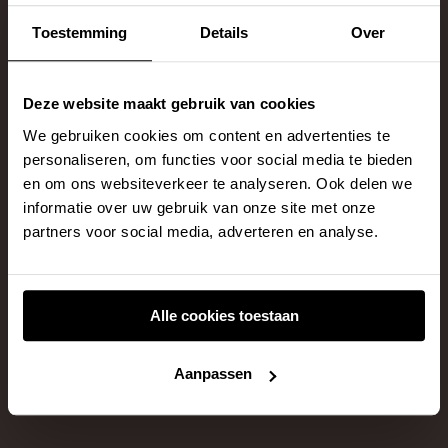
Adres & contactgegevens
Toestemming
Details
Over
Behaaglijk Wonen
Venturistraat 2P
Deze website maakt gebruik van cookies
6718 XW Ede
We gebruiken cookies om content en advertenties te
personaliseren, om functies voor social media te bieden
KvK-nummer: 94857806
en om ons websiteverkeer te analyseren. Ook delen we
info@behaaglijkwonen.nl
informatie over uw gebruik van onze site met onze
partners voor social media, adverteren en analyse.
0318-425010
4,5
Alle cookies toestaan
Gebaseerd op 61 reviews
Aanpassen
Leverancier van