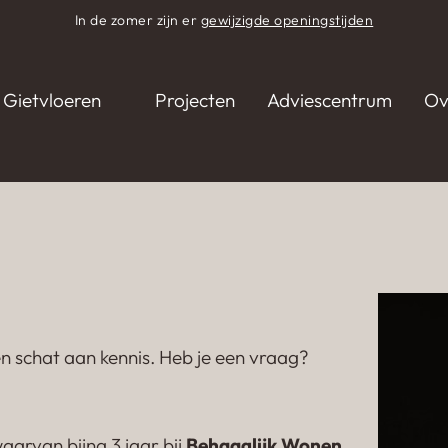
In de zomer zijn er
gewijzigde openingstijden
Gietvloeren
Projecten
Adviescentrum
Ov
n schat aan kennis. Heb je een vraag?
aarvan bijna 3 jaar bij
Behaaglijk Wonen
,