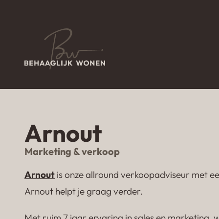
Home
Archieven voor
→
Arnout
Marketing & verkoop
Arnout
is onze allround verkoopadviseur met ee
Arnout helpt je graag verder.
Met ruim 7 jaar ervaring in sales en marketing, w