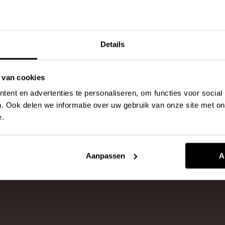
Arnout
Details
Bekijk alle blogs
Wat is een gietvloer?
 van cookies
Arnout
ent en advertenties te personaliseren, om functies voor social
Marketing & verkoop
. Ook delen we informatie over uw gebruik van onze site met on
e.
Bent u zich aan het oriënteren op een
nieuwe vloer? Dan bent u vast de term
‘gietvloer’ tegengekomen....
Aanpassen
A
Lees meer